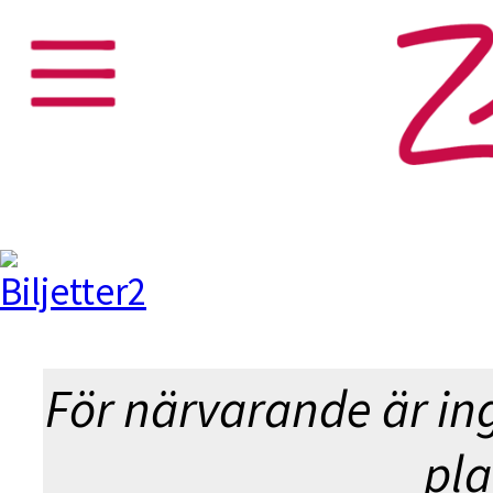
THEY 
TO KIL
För närvarande är in
pla